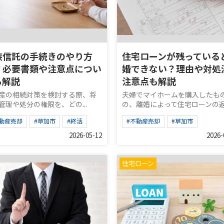
族信託の手続きのやり方
住宅ローンが残っている
？必要書類や注意点につい
婚できない？理由や対処
も解説
注意点も解説
産の相続対策を検討する際、将
夫婦でマイホームを購入したも
管理や処分の権限を、どの...
の、離婚によって住宅ローンの返.
不動産売却
#草加市
#終活
#不動産売却
#草加市
2026-05-12
2026-
住宅ローン