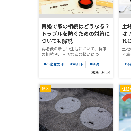
再婚で家の相続はどうなる？
土
トラブルを防ぐための対策に
は
ついても解説
れ
再婚後の新しい生活において、将来
土地
の相続や、大切な家の扱いにつ...
ら着
#不動産売却
#草加市
#相続
#
2026-04-14
解体
住替