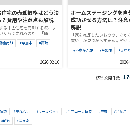
古住宅の売却価格はどう決
ホームステージングを自
る？費用や注意点も解説
成功させる方法は？注意
解説
する中古住宅を売却する際、ま
いくらで売れるのか」「価...
「家を売却したいものの、なか
買い手が見つからず売却活動が..
不動産売却
#草加市
#買取
#不動産売却
#草加市
#売れ
2026-02-10
2026-
1
該当公開件数
#買取
#売れない
#リースバック
#住宅ローン返済
#空家
#注意点
#解体
#空き家