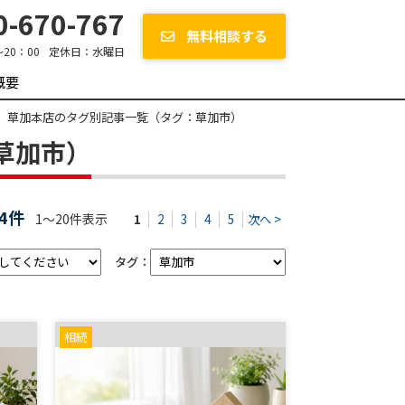
-670-767
無料相談する
～20：00
定休日：
水曜日
概要
 草加本店のタグ別記事一覧（タグ：草加市）
草加市）
74件
1～20件表示
1
2
3
4
5
次へ >
タグ：
相続