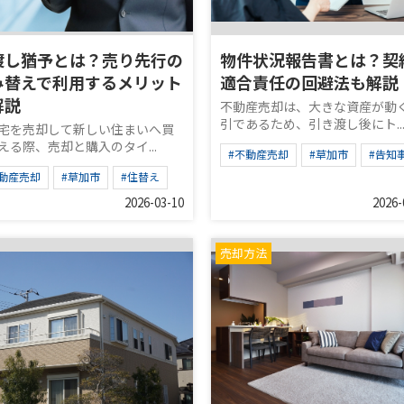
渡し猶予とは？売り先行の
物件状況報告書とは？契
み替えで利用するメリット
適合責任の回避法も解説
解説
不動産売却は、大きな資産が動
引であるため、引き渡し後にト..
宅を売却して新しい住まいへ買
える際、売却と購入のタイ...
#不動産売却
#草加市
#告知
不動産売却
#草加市
#住替え
2026-03-10
2026-
売却方法