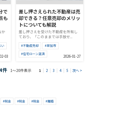
分で
差し押さえられた不動産は売
点も
却できる？任意売却のメリッ
トについても解説
なか
差し押さえを受けた不動産を所有し
.
ており、「このままでは手放せ...
ない
#不動産売却
#草加市
#住宅ローン返済
02-03
2026-01-27
74件
1～20件表示
1
2
3
4
5
次へ >
#税金
#税金
#税金
#離婚