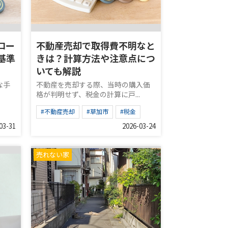
ロー
不動産売却で取得費不明なと
基準
きは？計算方法や注意点につ
いても解説
な手
不動産を売却する際、当時の購入価
格が判明せず、税金の計算に戸...
#不動産売却
#草加市
#税金
03-31
2026-03-24
売れない家