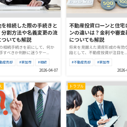
地を相続した際の手続きと
不動産投資ローンと住宅
？分割方法や名義変更の流
ンの違いは？金利や審査
についても解説
についても解説
の相続手続きを前にして、何か
将来を見据えた資産形成の有効
手すべきか判断に迷うケー...
段として、不動産投資が注目を...
不動産売却
#草加市
#相続
#不動産売却
#草加市
2026-04-07
2026-
え
トラブル