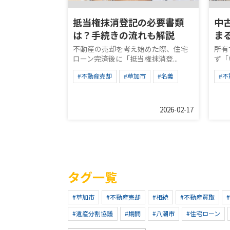
抵当権抹消登記の必要書類
中
は？手続きの流れも解説
ま
不動産の売却を考え始めた際、住宅
所有
ローン完済後に「抵当権抹消登...
ず「
#不動産売却
#草加市
#名義
#
2026-02-17
タグ一覧
#草加市
#不動産売却
#相続
#不動産買取
#遺産分割協議
#期間
#八潮市
#住宅ローン