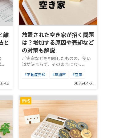
と離
放置された空き家が招く問題
法と
は？増加する原因や売却など
の対策も解説
の
ご実家などを相続したものの、使い
..
道が決まらず、そのままになっ...
#不動産売却
#草加市
#空家
05-05
2026-04-21
価格