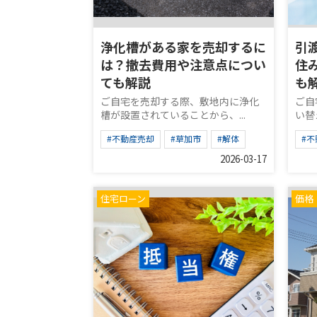
浄化槽がある家を売却するに
引
は？撤去費用や注意点につい
住
ても解説
も
ご自宅を売却する際、敷地内に浄化
ご自
槽が設置されていることから、...
い替
#不動産売却
#草加市
#解体
#
2026-03-17
住宅ローン
価格