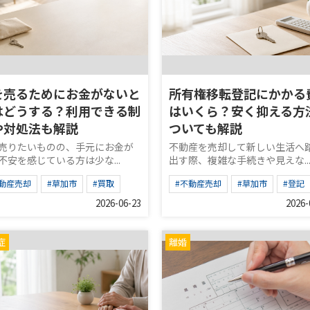
を売るためにお金がないと
所有権移転登記にかかる
はどうする？利用できる制
はいくら？安く抑える方
や対処法も解説
ついても解説
売りたいものの、手元にお金が
不動産を売却して新しい生活へ
不安を感じている方は少な...
出す際、複雑な手続きや見えな..
不動産売却
#草加市
#買取
#不動産売却
#草加市
#登記
2026-06-23
2026-
症
離婚