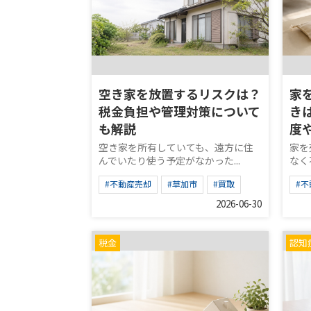
空き家を放置するリスクは？
家
税金負担や管理対策について
き
も解説
度
空き家を所有していても、遠方に住
家を
んでいたり使う予定がなかった...
なく
#不動産売却
#草加市
#買取
#
2026-06-30
税金
認知