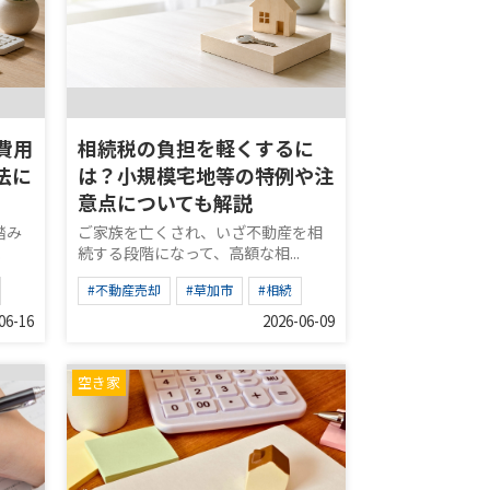
費用
相続税の負担を軽くするに
法に
は？小規模宅地等の特例や注
意点についても解説
踏み
ご家族を亡くされ、いざ不動産を相
.
続する段階になって、高額な相...
#不動産売却
#草加市
#相続
06-16
2026-06-09
空き家