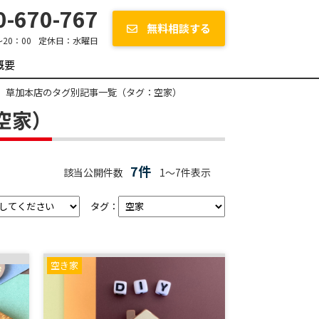
-670-767
無料相談する
～20：00
定休日：
水曜日
概要
 草加本店のタグ別記事一覧（タグ：空家）
空家）
7件
該当公開件数
1～7件表示
タグ：
空き家