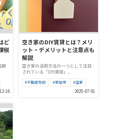
はど
空き家のDIY賃貸とは？メリ
課税
ット・デメリットと注意点も
解説
高額
空き家の活用方法の一つとして注目
.
されている「DIY賃貸」...
#不動産売却
#草加市
#空家
12-16
2025-07-01