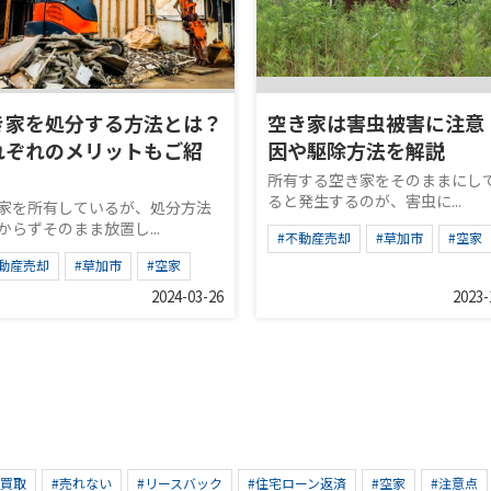
き家を処分する方法とは？
空き家は害虫被害に注意
れぞれのメリットもご紹
因や駆除方法を解説
！
所有する空き家をそのままにし
ると発生するのが、害虫に...
家を所有しているが、処分方法
からずそのまま放置し...
#不動産売却
#草加市
#空家
不動産売却
#草加市
#空家
2024-03-26
2023-
#買取
#売れない
#リースバック
#住宅ローン返済
#空家
#注意点