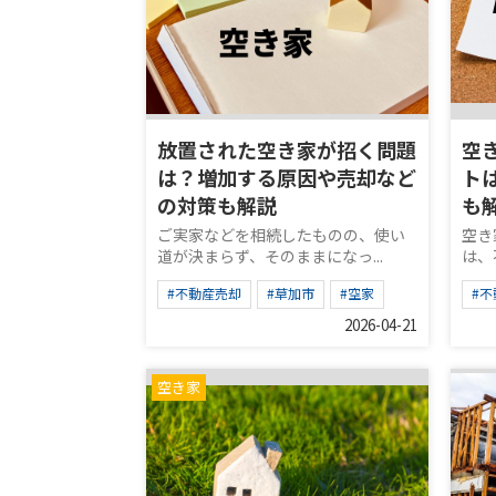
放置された空き家が招く問題
空
は？増加する原因や売却など
ト
の対策も解説
も
ご実家などを相続したものの、使い
空き
道が決まらず、そのままになっ...
は、
#不動産売却
#草加市
#空家
#
2026-04-21
空き家