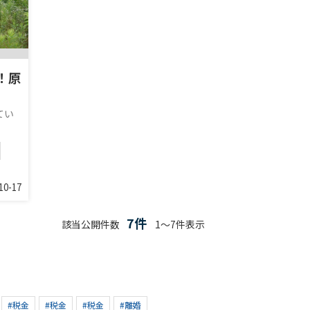
！原
てい
10-17
7件
該当公開件数
1～7件表示
#税金
#税金
#税金
#離婚