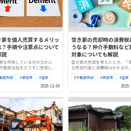
き家を個人売買するメリッ
空き家の売却時の消費税
は？手順や注意点について
うなる？仲介手数料など
解説
対象についても解説
家を所有している方のなかに
空き家の売却を考えたとき、「
不動産会社を介さずに売却し...
な売却代金に消費税はかかるの..
不動産売却
#草加市
#空家
#不動産売却
#草加市
#空家
2025-12-30
2025-