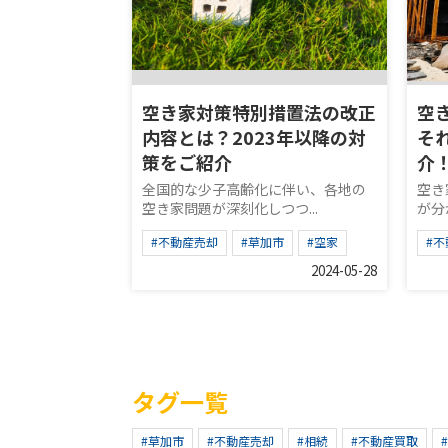
空き家対策特別措置法の改正
空
内容とは？2023年以降の対
そ
策をご紹介
介
全国的な少子高齢化に伴い、各地の
空き
空き家問題が深刻化しつつ...
が分
#不動産売却
#草加市
#空家
#
2024-05-28
タグ一覧
#草加市
#不動産売却
#相続
#不動産買取