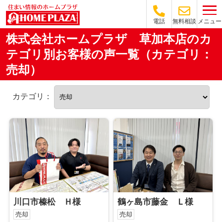
メニュー
電話
無料相談
株式会社ホームプラザ 草加本店のカ
テゴリ別お客様の声一覧（カテゴリ：
売却）
カテゴリ：
川口市榛松 Ｈ様
鶴ヶ島市藤金 Ｌ様
売却
売却