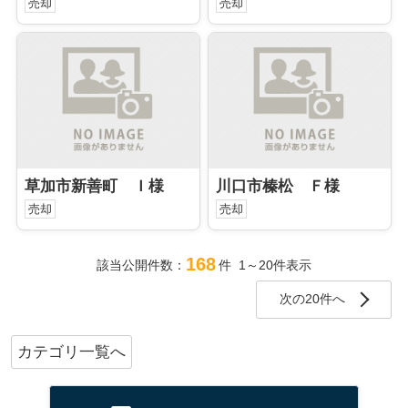
売却
売却
草加市新善町 Ｉ様
川口市榛松 Ｆ様
売却
売却
168
該当公開件数：
件 1～20件表示
次の20件へ
カテゴリ一覧へ