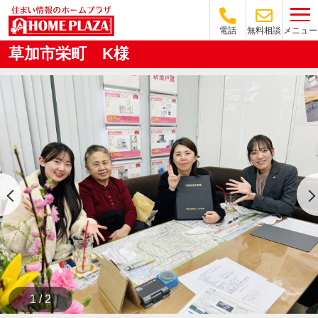
メニュー
電話
無料相談
草加市栄町 K様
1 / 2